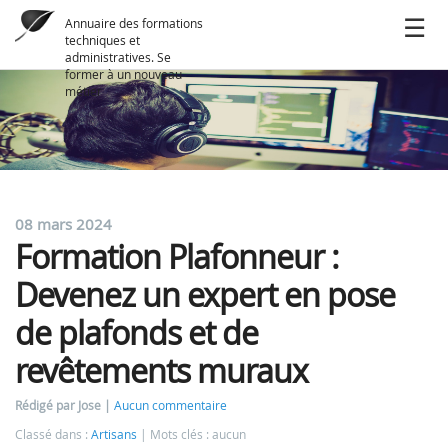
Annuaire des formations
techniques et
administratives. Se
former à un nouveau
métier
08 mars 2024
Formation Plafonneur :
Devenez un expert en pose
de plafonds et de
revêtements muraux
Rédigé par Jose
Aucun commentaire
Classé dans :
Artisans
Mots clés : aucun