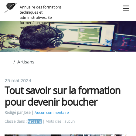
Annuaire des formations
techniques et
administratives. Se
former à un nouveau
métier
Artisans
25 mai 2024
Tout savoir sur la formation
pour devenir boucher
Rédigé par Jose
Aucun commentaire
Classé dans :
Artisans
Mots clés : aucun