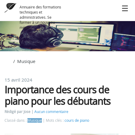
Annuaire des formations
techniques et
administratives. Se
former à un nouveau
métier
Musique
15 avril 2024
Importance des cours de
piano pour les débutants
Rédigé par Jose
Aucun commentaire
Classé dans :
Musique
Mots clés :
cours de piano