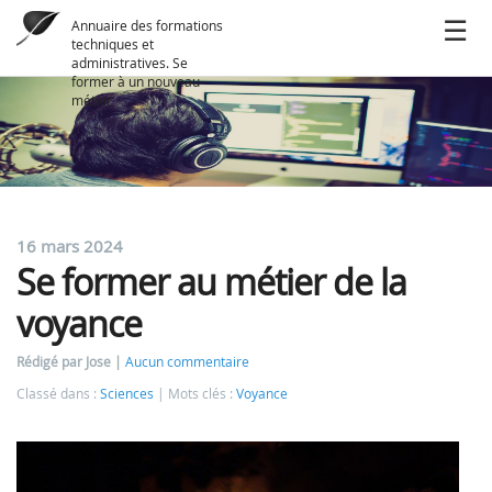
Annuaire des formations
techniques et
administratives. Se
former à un nouveau
métier
16 mars 2024
Se former au métier de la
voyance
Rédigé par Jose
Aucun commentaire
Classé dans :
Sciences
Mots clés :
Voyance