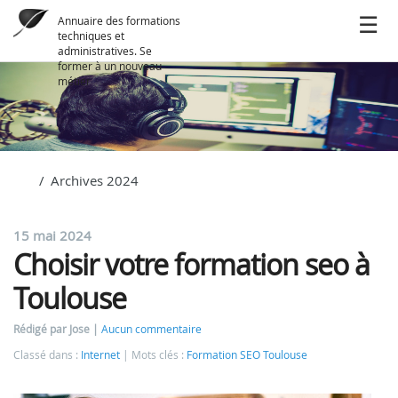
Annuaire des formations
techniques et
administratives. Se
former à un nouveau
métier
Archives 2024
15 mai 2024
Choisir votre formation seo à
Toulouse
Rédigé par Jose
Aucun commentaire
Classé dans :
Internet
Mots clés :
Formation SEO Toulouse